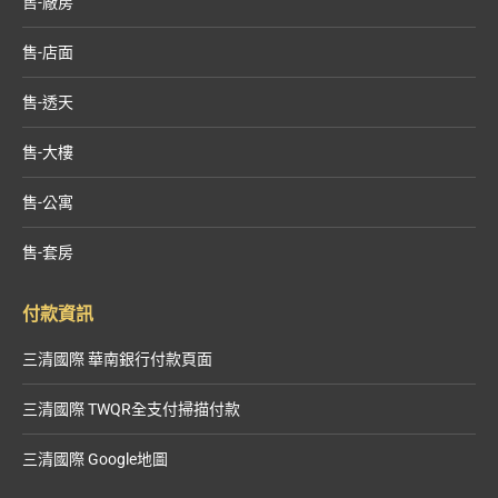
售-廠房
售-店面
售-透天
售-大樓
售-公寓
售-套房
付款資訊
三清國際 華南銀行付款頁面
三清國際 TWQR全支付掃描付款
三清國際 Google地圖