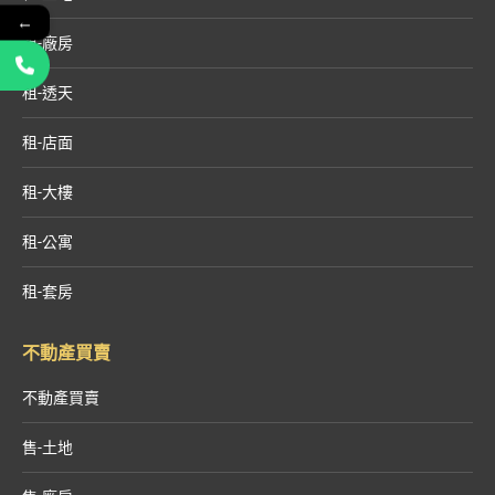
←
租-廠房
租-透天
租-店面
租-大樓
租-公寓
租-套房
不動產買賣
不動產買賣
售-土地