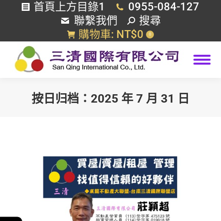
首頁上方目錄1
0955-084-127
搜
聯繫我們
搜尋
索
購物車:
NT$
0
0
按日归档：
2025 年 7 月 31 日
您在這裡：